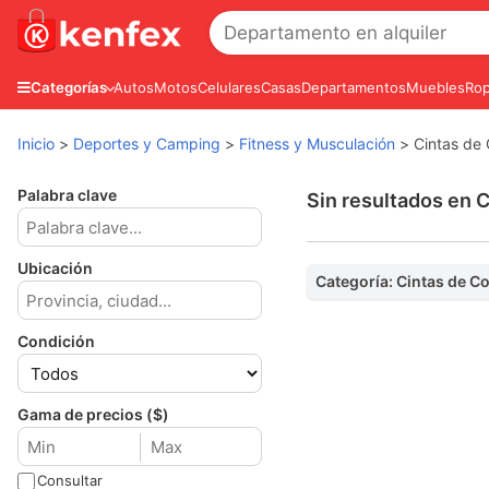
Autos
Motos
Celulares
Casas
Departamentos
Muebles
Rop
Categorías
Inicio
>
Deportes y Camping
>
Fitness y Musculación
>
Cintas de 
Palabra clave
Sin resultados en C
Ubicación
Categoría: Cintas de Co
Condición
Gama de precios ($)
Consultar