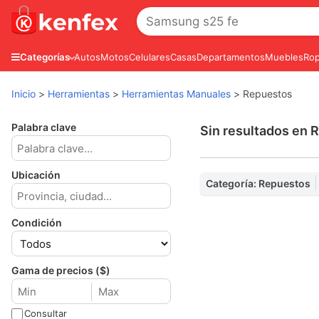
Autos
Motos
Celulares
Casas
Departamentos
Muebles
Rop
Categorías
Inicio
>
Herramientas
>
Herramientas Manuales
>
Repuestos
Palabra clave
Sin resultados en 
Ubicación
Categoría: Repuestos
Condición
Gama de precios ($)
Consultar