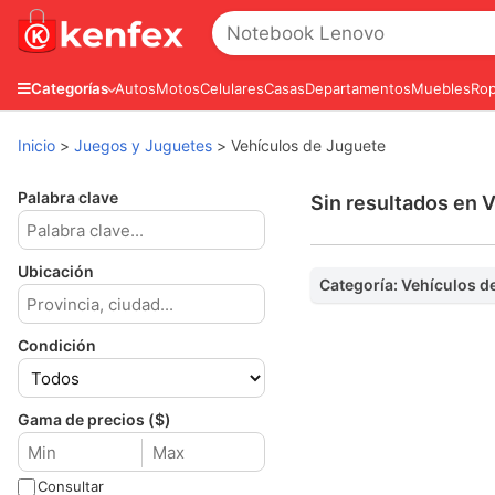
Autos
Motos
Celulares
Casas
Departamentos
Muebles
Rop
Categorías
Inicio
>
Juegos y Juguetes
>
Vehículos de Juguete
Palabra clave
Sin resultados en 
Ubicación
Categoría: Vehículos d
Condición
Gama de precios ($)
Consultar