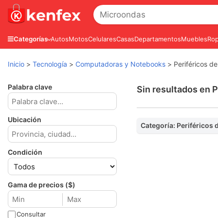
Autos
Motos
Celulares
Casas
Departamentos
Muebles
Rop
Categorías
Inicio
>
Tecnología
>
Computadoras y Notebooks
>
Periféricos d
Palabra clave
Sin resultados en P
Ubicación
Categoría: Periféricos 
Condición
Gama de precios ($)
Consultar