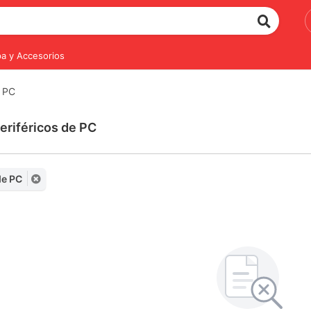
a y Accesorios
e PC
eriféricos de PC
de PC