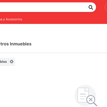
a y Accesorios
Otros Inmuebles
ebles