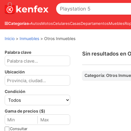
Autos
Motos
Celulares
Casas
Departamentos
Muebles
Rop
Categorías
Inicio
>
Inmuebles
>
Otros Inmuebles
Palabra clave
Sin resultados en 
Ubicación
Categoría: Otros Inmu
Condición
Gama de precios ($)
Consultar