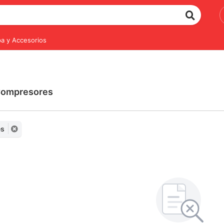
a y Accesorios
 Compresores
es