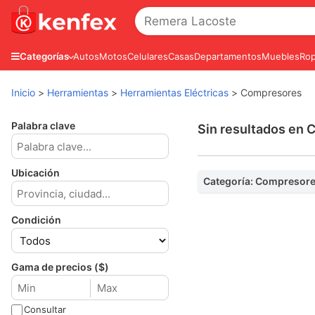
Autos
Motos
Celulares
Casas
Departamentos
Muebles
Rop
Categorías
Inicio
>
Herramientas
>
Herramientas Eléctricas
>
Compresores
Palabra clave
Sin resultados en
Ubicación
Categoría: Compresor
Condición
Gama de precios ($)
Consultar