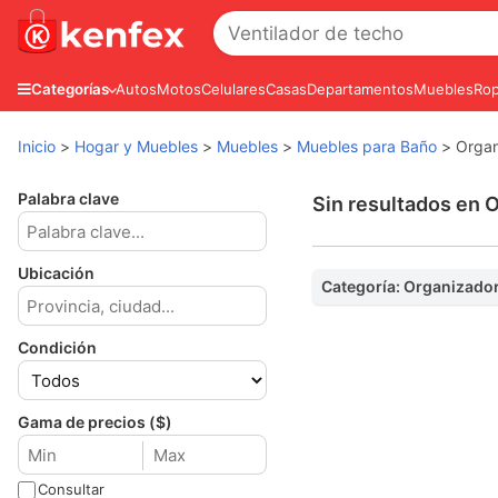
Autos
Motos
Celulares
Casas
Departamentos
Muebles
Rop
Categorías
Inicio
>
Hogar y Muebles
>
Muebles
>
Muebles para Baño
>
Organ
Palabra clave
Sin resultados en 
Ubicación
Categoría: Organizado
Condición
Gama de precios ($)
Consultar