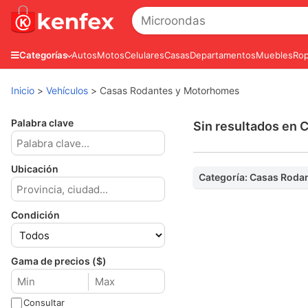
Autos
Motos
Celulares
Casas
Departamentos
Muebles
Rop
Categorías
Inicio
>
Vehículos
>
Casas Rodantes y Motorhomes
Palabra clave
Sin resultados en
Ubicación
Categoría: Casas Roda
Condición
Gama de precios ($)
Consultar