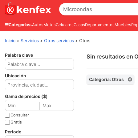
Autos
Motos
Celulares
Casas
Departamentos
Muebles
Rop
Categorías
Inicio
>
Servicios
>
Otros servicios
>
Otros
Palabra clave
Sin resultados en 
Ubicación
Categoría: Otros
Gama de precios ($)
Consultar
Gratis
Periodo