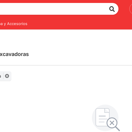
a y Accesorios
Excavadoras
s