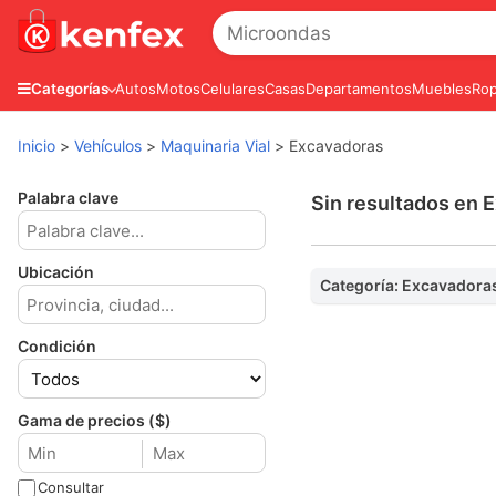
Autos
Motos
Celulares
Casas
Departamentos
Muebles
Rop
Categorías
Inicio
>
Vehículos
>
Maquinaria Vial
>
Excavadoras
Palabra clave
Sin resultados en 
Ubicación
Categoría: Excavadora
Condición
Gama de precios ($)
Consultar